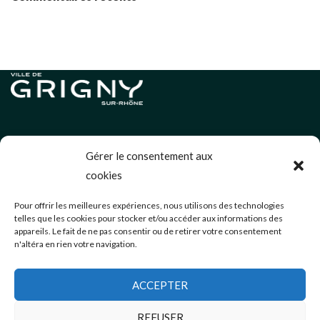
Informations légales
Gérer le consentement aux
Politique de cookies (UE)
cookies
Neve
| Propulsé par
WordPress
Pour offrir les meilleures expériences, nous utilisons des technologies
telles que les cookies pour stocker et/ou accéder aux informations des
Éditions précédentes
appareils. Le fait de ne pas consentir ou de retirer votre consentement
n'altéra en rien votre navigation.
communication@mairie-grigny69.fr
04 72 49 52 49
ACCEPTER
3 Avenue Jean Estragnat
Grigny-sur-Rhône
,
69520
REFUSER