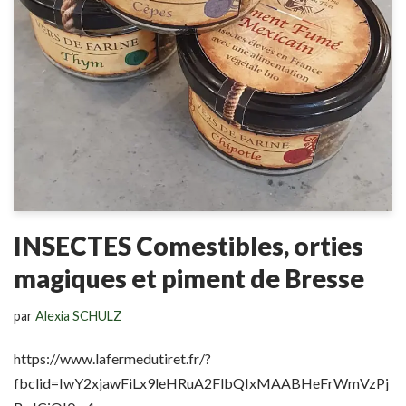
INSECTES Comestibles, orties
magiques et piment de Bresse
par
Alexia SCHULZ
https://www.lafermedutiret.fr/?
fbclid=IwY2xjawFiLx9leHRuA2FlbQIxMAABHeFrWmVzPj