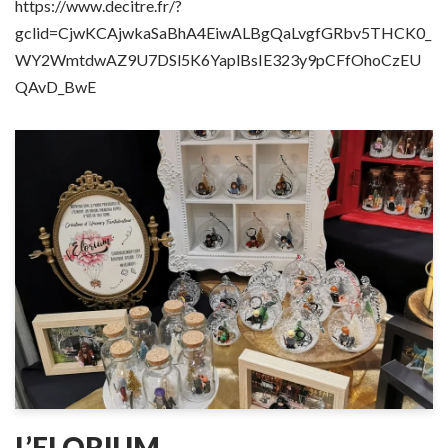
https://www.decitre.fr/?
gclid=CjwKCAjwkaSaBhA4EiwALBgQaLvgfGRbv5THCK0_
WY2WmtdwAZ9U7DSl5K6YaplBsIE323y9pCFfOhoCzEU
QAvD_BwE
L’ELORIUM