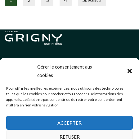
Informations légales
Gérer le consentement aux
Politique de cookies (UE)
cookies
Neve
| Propulsé par
WordPress
Pour offrir les meilleures expériences, nous utilisons des technologies
telles que les cookies pour stocker et/ou accéder aux informations des
appareils. Le fait de ne pas consentir ou de retirer votre consentement
Éditions précédentes
n'altéra en rien votre navigation.
communication@mairie-grigny69.fr
04 72 49 52 49
ACCEPTER
3 Avenue Jean Estragnat
Grigny-sur-Rhône
,
69520
REFUSER