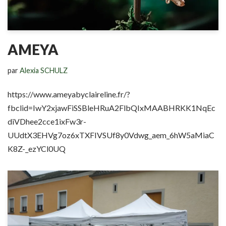
AMEYA
par
Alexia SCHULZ
https://www.ameyabyclaireline.fr/?
fbclid=IwY2xjawFiSSBleHRuA2FlbQIxMAABHRKK1NqEc
diVDhee2cce1ixFw3r-
UUdtX3EHVg7oz6xTXFIVSUf8y0Vdwg_aem_6hW5aMiaC
K8Z-_ezYCl0UQ