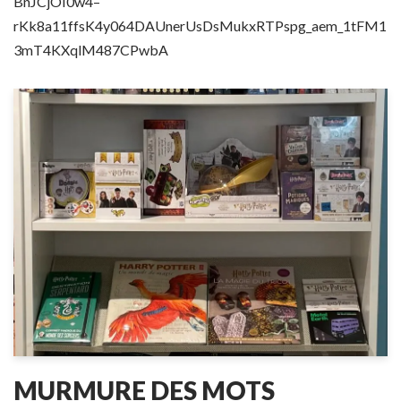
BnJCjOI0w4–
rKk8a11ffsK4y064DAUnerUsDsMukxRTPspg_aem_1tFM1
3mT4KXqlM487CPwbA
MURMURE DES MOTS