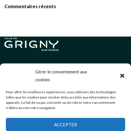
Commentaires récents
Informations légales
Gérer le consentement aux
Politique de cookies (UE)
cookies
Neve
| Propulsé par
WordPress
Pour offrir les meilleures expériences, nous utilisons des technologies
telles que les cookies pour stocker et/ou accéder aux informations des
Éditions précédentes
appareils. Le fait de ne pas consentir ou de retirer votre consentement
n'altéra en rien votre navigation.
communication@mairie-grigny69.fr
04 72 49 52 49
ACCEPTER
3 Avenue Jean Estragnat