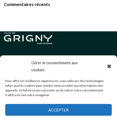
Commentaires récents
Informations légales
Gérer le consentement aux
Politique de cookies (UE)
cookies
Neve
| Propulsé par
WordPress
Pour offrir les meilleures expériences, nous utilisons des technologies
telles que les cookies pour stocker et/ou accéder aux informations des
Éditions précédentes
appareils. Le fait de ne pas consentir ou de retirer votre consentement
n'altéra en rien votre navigation.
communication@mairie-grigny69.fr
04 72 49 52 49
ACCEPTER
3 Avenue Jean Estragnat