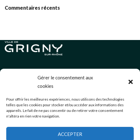
Commentaires récents
Informations légales
Gérer le consentement aux
Politique de cookies (UE)
cookies
Neve
| Propulsé par
WordPress
Pour offrir les meilleures expériences, nous utilisons des technologies
telles que les cookies pour stocker et/ou accéder aux informations des
Éditions précédentes
appareils. Le fait de ne pas consentir ou de retirer votre consentement
n'altéra en rien votre navigation.
communication@mairie-grigny69.fr
04 72 49 52 49
ACCEPTER
3 Avenue Jean Estragnat