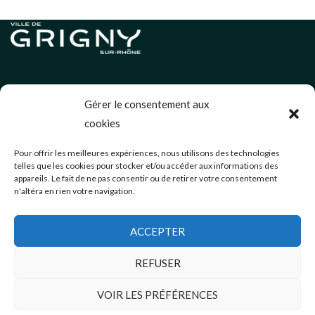
Informations légales
Gérer le consentement aux
Politique de cookies (UE)
cookies
Neve
| Propulsé par
WordPress
Pour offrir les meilleures expériences, nous utilisons des technologies
telles que les cookies pour stocker et/ou accéder aux informations des
Éditions précédentes
appareils. Le fait de ne pas consentir ou de retirer votre consentement
n'altéra en rien votre navigation.
communication@mairie-grigny69.fr
04 72 49 52 49
ACCEPTER
3 Avenue Jean Estragnat
Grigny-sur-Rhône
,
69520
REFUSER
VOIR LES PRÉFÉRENCES