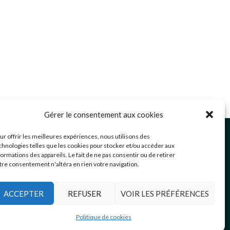
Gérer le consentement aux cookies
ommunication@mairie-grigny69.fr
ur offrir les meilleures expériences, nous utilisons des
4 72 49 52 49
chnologies telles que les cookies pour stocker et/ou accéder aux
formations des appareils. Le fait de ne pas consentir ou de retirer
 Avenue Jean Estragnat
tre consentement n'altéra en rien votre navigation.
rigny-sur-Rhône
,
69520
ACCEPTER
REFUSER
VOIR LES PRÉFÉRENCES
Politique de cookies