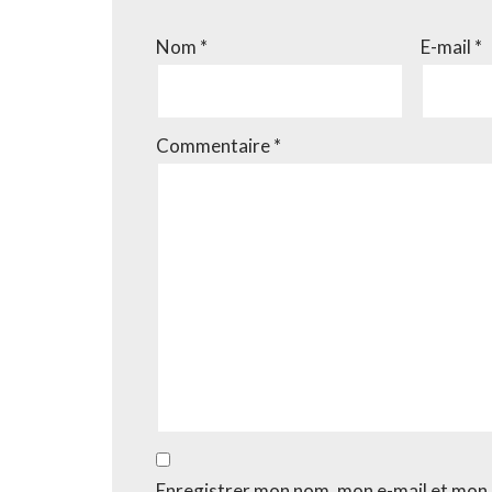
Nom
*
E-mail
*
Commentaire
*
Enregistrer mon nom, mon e-mail et mon 