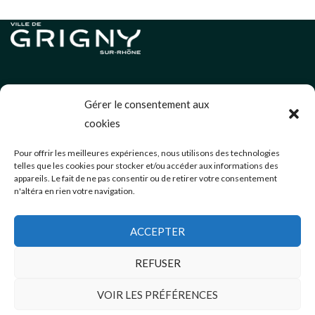
Informations légales
Gérer le consentement aux
Politique de cookies (UE)
cookies
Neve
| Propulsé par
WordPress
Pour offrir les meilleures expériences, nous utilisons des technologies
telles que les cookies pour stocker et/ou accéder aux informations des
Éditions précédentes
appareils. Le fait de ne pas consentir ou de retirer votre consentement
n'altéra en rien votre navigation.
communication@mairie-grigny69.fr
04 72 49 52 49
ACCEPTER
3 Avenue Jean Estragnat
Grigny-sur-Rhône
,
69520
REFUSER
VOIR LES PRÉFÉRENCES