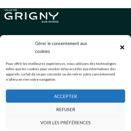
Informations légales
Gérer le consentement aux
Politique de cookies (UE)
cookies
Neve
| Propulsé par
WordPress
Pour offrir les meilleures expériences, nous utilisons des technologies
telles que les cookies pour stocker et/ou accéder aux informations des
Éditions précédentes
appareils. Le fait de ne pas consentir ou de retirer votre consentement
n'altéra en rien votre navigation.
communication@mairie-grigny69.fr
04 72 49 52 49
ACCEPTER
3 Avenue Jean Estragnat
Grigny-sur-Rhône
,
69520
REFUSER
VOIR LES PRÉFÉRENCES