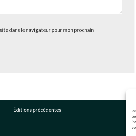
site dans le navigateur pour mon prochain
c
Éditions précédentes
Po
0
te
in
3
vo
G