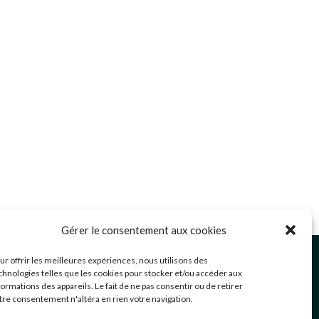
Gérer le consentement aux cookies
ommunication@mairie-grigny69.fr
ur offrir les meilleures expériences, nous utilisons des
4 72 49 52 49
chnologies telles que les cookies pour stocker et/ou accéder aux
formations des appareils. Le fait de ne pas consentir ou de retirer
 Avenue Jean Estragnat
tre consentement n'altéra en rien votre navigation.
rigny-sur-Rhône
,
69520