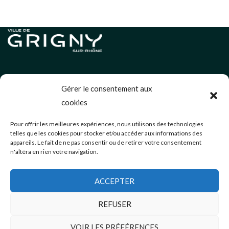
Informations légales
Gérer le consentement aux
Politique de cookies (UE)
cookies
Neve
| Propulsé par
WordPress
Pour offrir les meilleures expériences, nous utilisons des technologies
telles que les cookies pour stocker et/ou accéder aux informations des
Éditions précédentes
appareils. Le fait de ne pas consentir ou de retirer votre consentement
n'altéra en rien votre navigation.
communication@mairie-grigny69.fr
04 72 49 52 49
ACCEPTER
3 Avenue Jean Estragnat
Grigny-sur-Rhône
,
69520
REFUSER
VOIR LES PRÉFÉRENCES