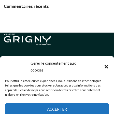
Commentaires récents
Informations légales
Gérer le consentement aux
Politique de cookies (UE)
cookies
Neve
| Propulsé par
WordPress
Pour offrir les meilleures expériences, nous utilisons des technologies
telles que les cookies pour stocker et/ou accéder aux informations des
Éditions précédentes
appareils. Le fait de ne pas consentir ou de retirer votre consentement
n'altéra en rien votre navigation.
communication@mairie-grigny69.fr
04 72 49 52 49
ACCEPTER
3 Avenue Jean Estragnat