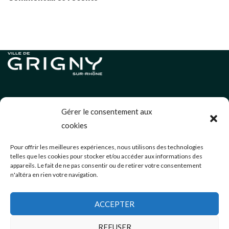
Informations légales
Gérer le consentement aux
Politique de cookies (UE)
cookies
Neve
| Propulsé par
WordPress
Pour offrir les meilleures expériences, nous utilisons des technologies
telles que les cookies pour stocker et/ou accéder aux informations des
Éditions précédentes
appareils. Le fait de ne pas consentir ou de retirer votre consentement
n'altéra en rien votre navigation.
communication@mairie-grigny69.fr
04 72 49 52 49
ACCEPTER
3 Avenue Jean Estragnat
Grigny-sur-Rhône
,
69520
REFUSER