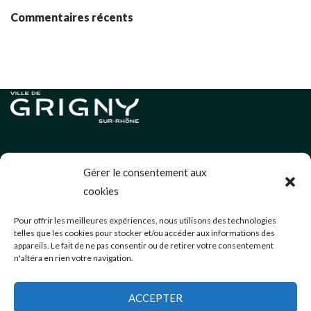
Commentaires récents
Informations légales
Gérer le consentement aux
Politique de cookies (UE)
cookies
Neve
| Propulsé par
WordPress
Pour offrir les meilleures expériences, nous utilisons des technologies
telles que les cookies pour stocker et/ou accéder aux informations des
Éditions précédentes
appareils. Le fait de ne pas consentir ou de retirer votre consentement
n'altéra en rien votre navigation.
communication@mairie-grigny69.fr
04 72 49 52 49
ACCEPTER
3 Avenue Jean Estragnat