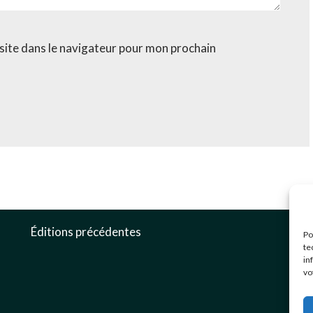
site dans le navigateur pour mon prochain
c
Éditions précédentes
Po
0
te
in
3
vo
G