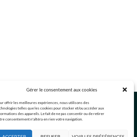
Gérer le consentement aux cookies
ommunication@mairie-grigny69.fr
ur offrir les meilleures expériences, nous utilisons des
4 72 49 52 49
chnologies telles que les cookies pour stocker et/ou accéder aux
formations des appareils. Le fait de ne pas consentir ou de retirer
 Avenue Jean Estragnat
tre consentement n'altéra en rien votre navigation.
rigny-sur-Rhône
,
69520
ACCEPTER
REFUSER
VOIR LES PRÉFÉRENCES