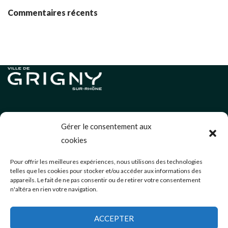
Commentaires récents
Informations légales
Gérer le consentement aux
Politique de cookies (UE)
cookies
Neve
| Propulsé par
WordPress
Pour offrir les meilleures expériences, nous utilisons des technologies
telles que les cookies pour stocker et/ou accéder aux informations des
Éditions précédentes
appareils. Le fait de ne pas consentir ou de retirer votre consentement
n'altéra en rien votre navigation.
communication@mairie-grigny69.fr
04 72 49 52 49
ACCEPTER
3 Avenue Jean Estragnat