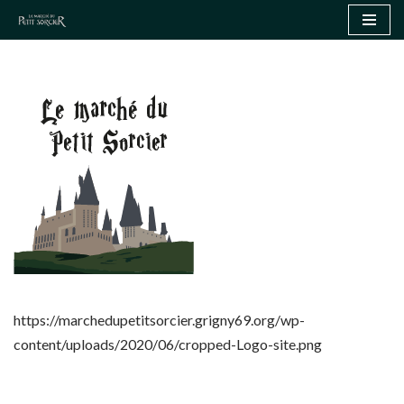
Aller
au
contenu
https://marchedupetitsorcier.grigny69.org/wp-
content/uploads/2020/06/cropped-Logo-site.png