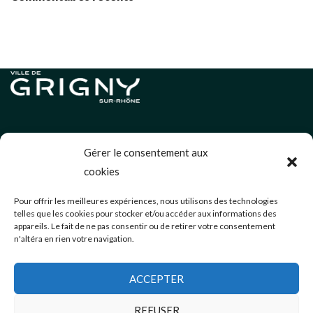
Informations légales
Gérer le consentement aux
Politique de cookies (UE)
cookies
Neve
| Propulsé par
WordPress
Pour offrir les meilleures expériences, nous utilisons des technologies
telles que les cookies pour stocker et/ou accéder aux informations des
Éditions précédentes
appareils. Le fait de ne pas consentir ou de retirer votre consentement
n'altéra en rien votre navigation.
communication@mairie-grigny69.fr
04 72 49 52 49
ACCEPTER
3 Avenue Jean Estragnat
Grigny-sur-Rhône
,
69520
REFUSER