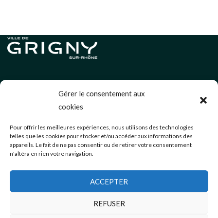
Informations légales
Gérer le consentement aux
Politique de cookies (UE)
cookies
Neve
| Propulsé par
WordPress
Pour offrir les meilleures expériences, nous utilisons des technologies
telles que les cookies pour stocker et/ou accéder aux informations des
Éditions précédentes
appareils. Le fait de ne pas consentir ou de retirer votre consentement
n'altéra en rien votre navigation.
communication@mairie-grigny69.fr
04 72 49 52 49
ACCEPTER
3 Avenue Jean Estragnat
Grigny-sur-Rhône
,
69520
REFUSER