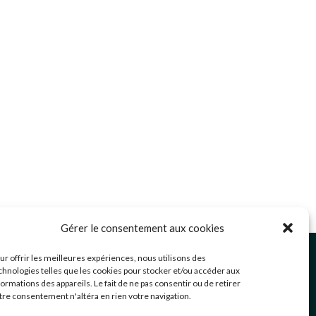
Gérer le consentement aux cookies
ommunication@mairie-grigny69.fr
ur offrir les meilleures expériences, nous utilisons des
4 72 49 52 49
chnologies telles que les cookies pour stocker et/ou accéder aux
formations des appareils. Le fait de ne pas consentir ou de retirer
 Avenue Jean Estragnat
tre consentement n'altéra en rien votre navigation.
rigny-sur-Rhône
,
69520