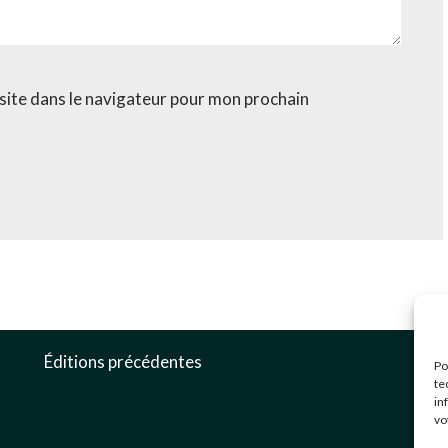
site dans le navigateur pour mon prochain
c
Éditions précédentes
Po
0
te
in
3
vo
G