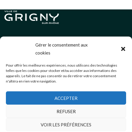
Informations légales
Gérer le consentement aux
Politique de cookies (UE)
cookies
Neve
| Propulsé par
WordPress
Pour offrir les meilleures expériences, nous utilisons des technologies
telles que les cookies pour stocker et/ou accéder aux informations des
Éditions précédentes
appareils. Le fait de ne pas consentir ou de retirer votre consentement
n'altéra en rien votre navigation.
communication@mairie-grigny69.fr
04 72 49 52 49
ACCEPTER
3 Avenue Jean Estragnat
Grigny-sur-Rhône
,
69520
REFUSER
VOIR LES PRÉFÉRENCES