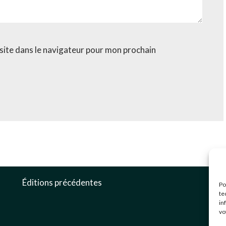
site dans le navigateur pour mon prochain
c
Éditions précédentes
Po
0
te
in
3
vo
G