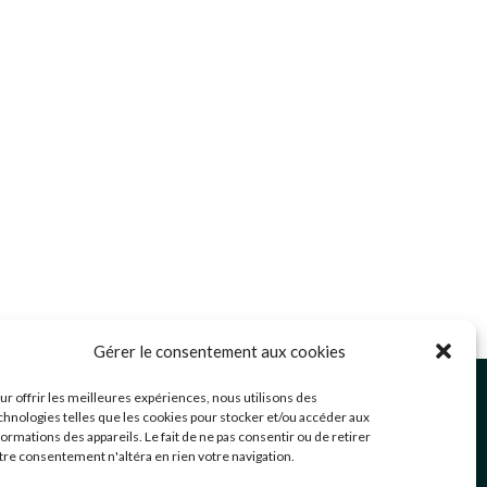
Gérer le consentement aux cookies
ommunication@mairie-grigny69.fr
ur offrir les meilleures expériences, nous utilisons des
4 72 49 52 49
chnologies telles que les cookies pour stocker et/ou accéder aux
formations des appareils. Le fait de ne pas consentir ou de retirer
 Avenue Jean Estragnat
tre consentement n'altéra en rien votre navigation.
rigny-sur-Rhône
,
69520