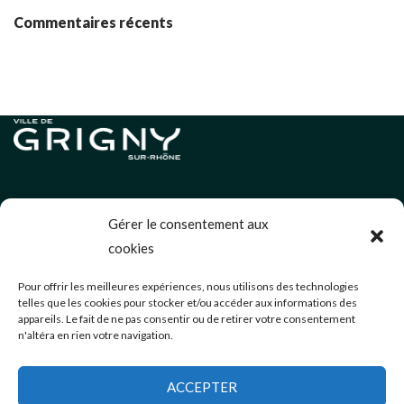
Commentaires récents
Informations légales
Gérer le consentement aux
Politique de cookies (UE)
cookies
Neve
| Propulsé par
WordPress
Pour offrir les meilleures expériences, nous utilisons des technologies
telles que les cookies pour stocker et/ou accéder aux informations des
Éditions précédentes
appareils. Le fait de ne pas consentir ou de retirer votre consentement
n'altéra en rien votre navigation.
communication@mairie-grigny69.fr
04 72 49 52 49
ACCEPTER
3 Avenue Jean Estragnat