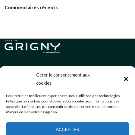
Commentaires récents
Informations légales
Gérer le consentement aux
Politique de cookies (UE)
cookies
Neve
| Propulsé par
WordPress
Pour offrir les meilleures expériences, nous utilisons des technologies
telles que les cookies pour stocker et/ou accéder aux informations des
Éditions précédentes
appareils. Le fait de ne pas consentir ou de retirer votre consentement
n'altéra en rien votre navigation.
communication@mairie-grigny69.fr
04 72 49 52 49
ACCEPTER
3 Avenue Jean Estragnat