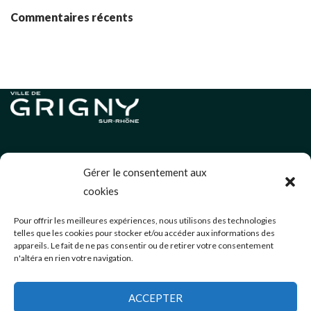
Commentaires récents
Informations légales
Gérer le consentement aux
Politique de cookies (UE)
cookies
Neve
| Propulsé par
WordPress
Pour offrir les meilleures expériences, nous utilisons des technologies
telles que les cookies pour stocker et/ou accéder aux informations des
Éditions précédentes
appareils. Le fait de ne pas consentir ou de retirer votre consentement
n'altéra en rien votre navigation.
communication@mairie-grigny69.fr
04 72 49 52 49
ACCEPTER
3 Avenue Jean Estragnat