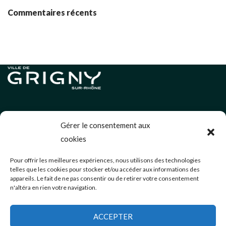
Commentaires récents
Informations légales
Gérer le consentement aux
Politique de cookies (UE)
cookies
Neve
| Propulsé par
WordPress
Pour offrir les meilleures expériences, nous utilisons des technologies
telles que les cookies pour stocker et/ou accéder aux informations des
Éditions précédentes
appareils. Le fait de ne pas consentir ou de retirer votre consentement
n'altéra en rien votre navigation.
communication@mairie-grigny69.fr
04 72 49 52 49
ACCEPTER
3 Avenue Jean Estragnat